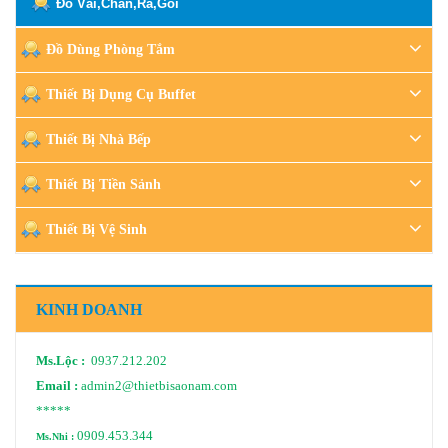
Đồ Vải,Chăn,Ra,Gối
Đồ Dùng Phòng Tắm
Thiết Bị Dụng Cụ Buffet
Thiết Bị Nhà Bếp
Thiết Bị Tiền Sảnh
Thiết Bị Vệ Sinh
KINH DOANH
Ms.Lộc :
0937.212.202
Email :
admin2@thietbisaonam.com
*****
0909.453.344
Ms.Nhi :