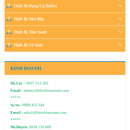
Thiết Bị Dụng Cụ Buffet
Thiết Bị Nhà Bếp
Thiết Bị Tiền Sảnh
Thiết Bị Vệ Sinh
KINH DOANH
Ms.Lộc :
0937.212.202
Email :
admin2@thietbisaonam.com
*****
0909.453.344
Ms.Nhi :
Email :
sales1@thietbisaonam.com
*****
Ms.Huyền:
0938 158 689