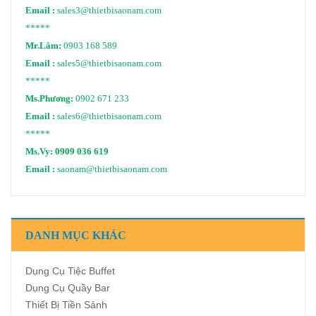
Email :
sales3@thietbisaonam.com
*****
Mr.Lâm:
0903 168 589
Email :
sales5@thietbisaonam.com
*****
Ms.Phương:
0902 671 233
Email :
sales6@thietbisaonam.com
*****
Ms.Vy:
0909 036 619
Email :
saonam@thietbisaonam.com
DANH MỤC KHÁC
Dụng Cụ Tiệc Buffet
Dụng Cụ Quầy Bar
Thiết Bị Tiền Sảnh