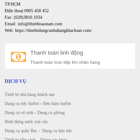
TP.HCM
Điện thoại:0905 458 452
Fax: (028)3810.1034
Email: info@thietbisaonam.com
Web: https://thietbidungcunhahangkhachsan.com/
Thanh toán linh động
Thanh toán trực tiếp khi nhận hàng
DỊCH VỤ
Thiết bị nhà hàng khách sạn
Dụng cụ tiệc buffet
-
Đèn hâm buffet
Dụng cụ vệ sinh
-
Dụng cụ phòng
Bình đựng nước trái cây
Dụng cụ quầy Bar
-
Dụng cụ bàn tiệc
Thiết bị tiền sảnh
-
Thùng rác Inox