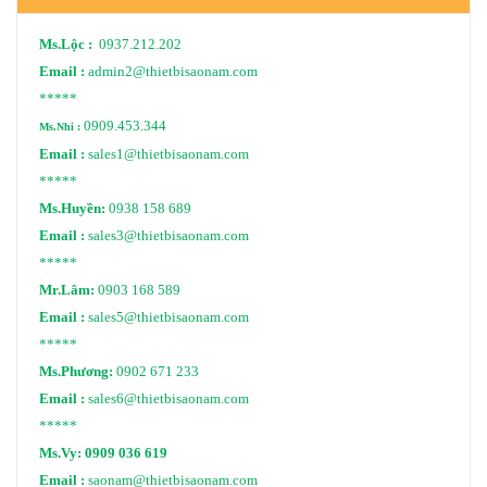
Ms.Lộc :
0937.212.202
Email :
admin2@thietbisaonam.com
*****
0909.453.344
Ms.Nhi :
Email :
sales1@thietbisaonam.com
*****
Ms.Huyền:
0938 158 689
Email :
sales3@thietbisaonam.com
*****
Mr.Lâm:
0903 168 589
Email :
sales5@thietbisaonam.com
*****
Ms.Phương:
0902 671 233
Email :
sales6@thietbisaonam.com
*****
Ms.Vy:
0909 036 619
Email :
saonam@thietbisaonam.com