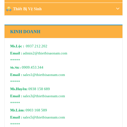
Thiết Bị Vệ Sinh
KINH DOANH
Ms.Lộc :
0937.212.202
Email :
admin2@thietbisaonam.com
*****
0909.453.344
Ms.Nhi :
Email :
sales1@thietbisaonam.com
*****
Ms.Huyền:
0938 158 689
Email :
sales3@thietbisaonam.com
*****
Mr.Lâm:
0903 168 589
Email :
sales5@thietbisaonam.com
*****