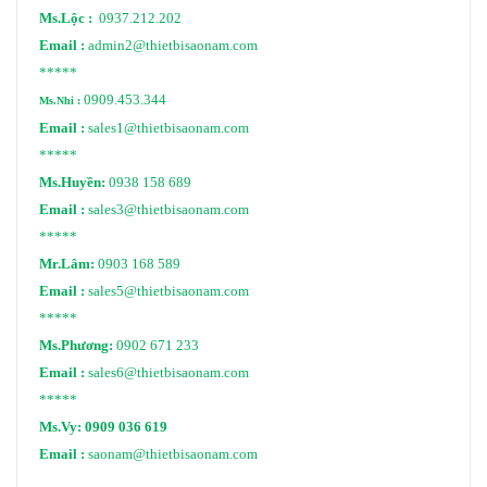
Ms.Lộc :
0937.212.202
Email :
admin2@thietbisaonam.com
*****
0909.453.344
Ms.Nhi :
Email :
sales1@thietbisaonam.com
*****
Ms.Huyền:
0938 158 689
Email :
sales3@thietbisaonam.com
*****
Mr.Lâm:
0903 168 589
Email :
sales5@thietbisaonam.com
*****
Ms.Phương:
0902 671 233
Email :
sales6@thietbisaonam.com
*****
Ms.Vy:
0909 036 619
Email :
saonam@thietbisaonam.com