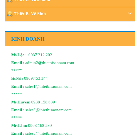
Thiết Bị Vệ Sinh
KINH DOANH
Ms.Lộc :
0937.212.202
Email :
admin2@thietbisaonam.com
*****
0909.453.344
Ms.Nhi :
Email :
sales1@thietbisaonam.com
*****
Ms.Huyền:
0938 158 689
Email :
sales3@thietbisaonam.com
*****
Mr.Lâm:
0903 168 589
Email :
sales5@thietbisaonam.com