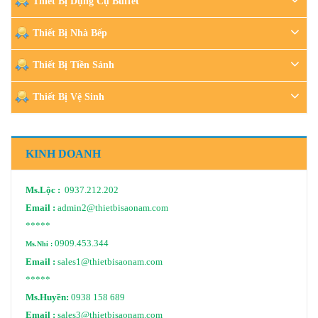
Thiết Bị Dụng Cụ Buffet
Thiết Bị Nhà Bếp
Thiết Bị Tiền Sảnh
Thiết Bị Vệ Sinh
KINH DOANH
Ms.Lộc :
0937.212.202
Email :
admin2@thietbisaonam.com
*****
0909.453.344
Ms.Nhi :
Email :
sales1@thietbisaonam.com
*****
Ms.Huyền:
0938 158 689
Email :
sales3@thietbisaonam.com