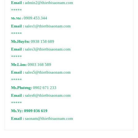
Email :
admin2@thietbisaonam.com
*****
0909.453.344
Ms.Nhi :
Email :
sales1@thietbisaonam.com
*****
Ms.Huyền:
0938 158 689
Email :
sales3@thietbisaonam.com
*****
Mr.Lâm:
0903 168 589
Email :
sales5@thietbisaonam.com
*****
Ms.Phương:
0902 671 233
Email :
sales6@thietbisaonam.com
*****
Ms.Vy:
0909 036 619
Email :
saonam@thietbisaonam.com