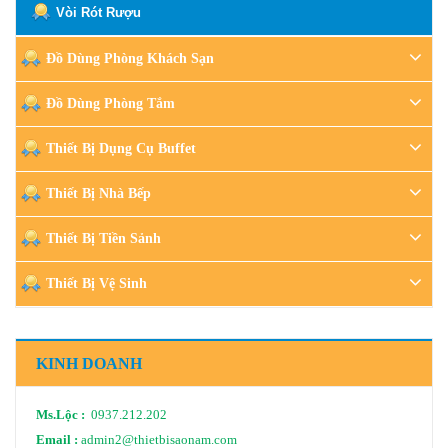
Vòi Rót Rượu
Đồ Dùng Phòng Khách Sạn
Đồ Dùng Phòng Tắm
Thiết Bị Dụng Cụ Buffet
Thiết Bị Nhà Bếp
Thiết Bị Tiền Sảnh
Thiết Bị Vệ Sinh
KINH DOANH
Ms.Lộc :
0937.212.202
Email :
admin2@thietbisaonam.com