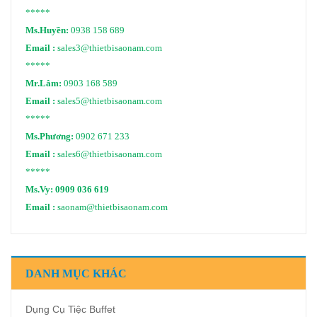
*****
Ms.Huyền:
0938 158 689
Email :
sales3@thietbisaonam.com
*****
Mr.Lâm:
0903 168 589
Email :
sales5@thietbisaonam.com
*****
Ms.Phương:
0902 671 233
Email :
sales6@thietbisaonam.com
*****
Ms.Vy:
0909 036 619
Email :
saonam@thietbisaonam.com
DANH MỤC KHÁC
Dụng Cụ Tiệc Buffet