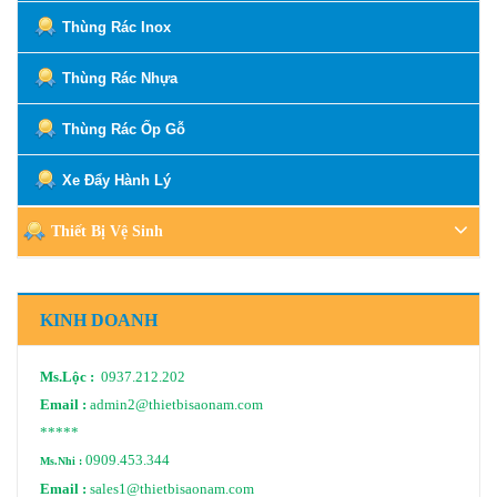
Thùng Rác Inox
Thùng Rác Nhựa
Thùng Rác Ốp Gỗ
Xe Đẩy Hành Lý
Thiết Bị Vệ Sinh
KINH DOANH
Ms.Lộc :
0937.212.202
Email :
admin2@thietbisaonam.com
*****
0909.453.344
Ms.Nhi :
Email :
sales1@thietbisaonam.com