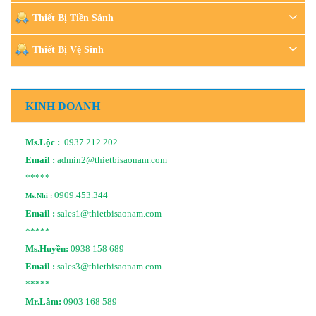
Thiết Bị Tiền Sảnh
Thiết Bị Vệ Sinh
KINH DOANH
Ms.Lộc :
0937.212.202
Email :
admin2@thietbisaonam.com
*****
0909.453.344
Ms.Nhi :
Email :
sales1@thietbisaonam.com
*****
Ms.Huyền:
0938 158 689
Email :
sales3@thietbisaonam.com
*****
Mr.Lâm:
0903 168 589