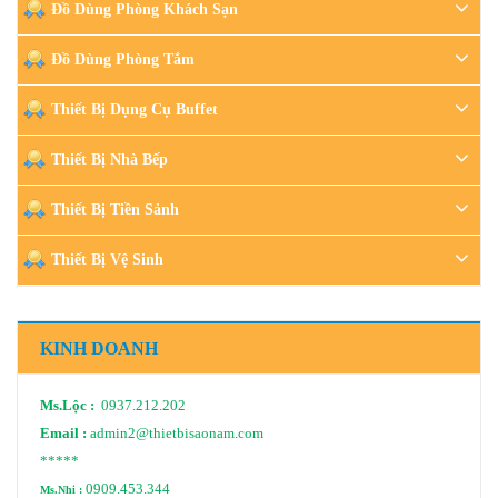
Đồ Dùng Phòng Khách Sạn
Đồ Dùng Phòng Tắm
Thiết Bị Dụng Cụ Buffet
Thiết Bị Nhà Bếp
Thiết Bị Tiền Sảnh
Thiết Bị Vệ Sinh
KINH DOANH
Ms.Lộc :
0937.212.202
Email :
admin2@thietbisaonam.com
*****
0909.453.344
Ms.Nhi :