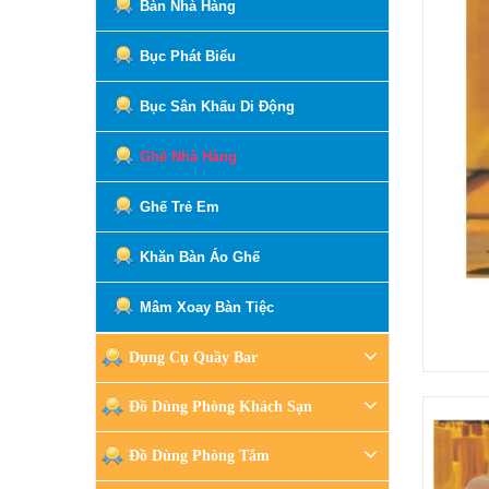
Bàn Nhà Hàng
Bục Phát Biểu
Bục Sân Khấu Di Động
Ghế Nhà Hàng
Ghế Trẻ Em
Khăn Bàn Áo Ghế
Mâm Xoay Bàn Tiệc
Dụng Cụ Quầy Bar
Đồ Dùng Phòng Khách Sạn
Đồ Dùng Phòng Tắm