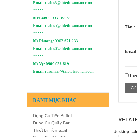
Email :
sales3@thietbisaonam.com
*****
Mr.Lâm:
0903 168 589
Email :
sales5@thietbisaonam.com
Tên
*
*****
Ms.Phương:
0902 671 233
Email :
sales6@thietbisaonam.com
Emai
*****
Ms.Vy:
0909 036 619
Email :
saonam@thietbisaonam.com
Lưu
DANH MỤC KHÁC
Dụng Cụ Tiệc Buffet
RELAT
Dụng Cụ Quầy Bar
Thiết Bị Tiền Sảnh
desktop-col