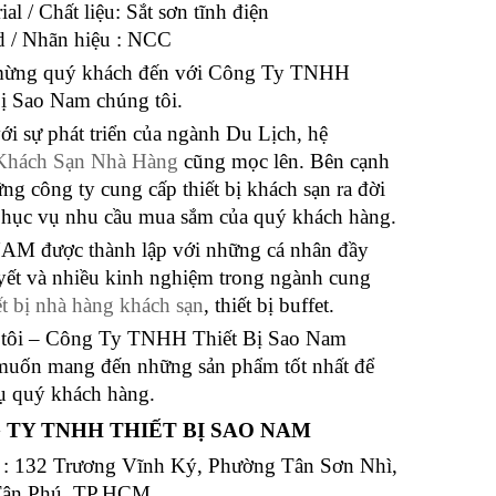
ial / Chất liệu: Sắt sơn tĩnh điện
d / Nhãn hiệu : NCC
ừng quý khách đến với Công Ty TNHH
Bị Sao Nam chúng tôi.
i sự phát triển của ngành Du Lịch, hệ
Khách Sạn Nhà Hàng
cũng mọc lên. Bên cạnh
ng công ty cung cấp thiết bị khách sạn ra đời
hục vụ nhu cầu mua sắm của quý khách hàng.
M được thành lập với những cá nhân đầy
yết và nhiều kinh nghiệm trong ngành cung
ết bị nhà hàng khách sạn
, thiết bị buffet.
tôi – Công Ty TNHH Thiết Bị Sao Nam
uốn mang đến những sản phẩm tốt nhất để
ụ quý khách hàng.
 TY TNHH THIẾT BỊ SAO NAM
ỉ : 132 Trương Vĩnh Ký, Phường Tân Sơn Nhì,
Tân Phú, TP.HCM