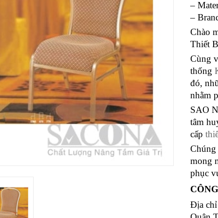
– Mater
– Bran
Chào m
Thiết 
Cùng vớ
thống
đó, nhữ
nhằm p
SAO NA
tâm hu
cấp
thi
Chúng 
mong m
phục v
CÔNG
Địa ch
Quận 