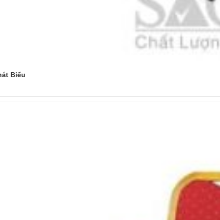
át Biểu
Đọc tiếp