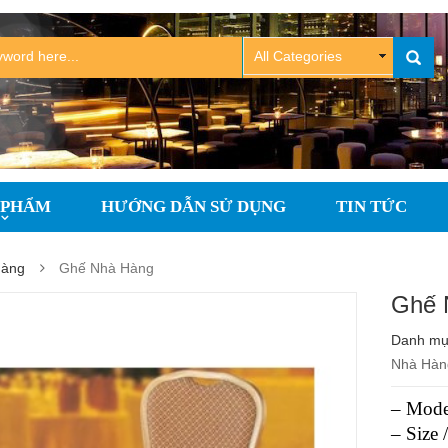
 PHẨM
HƯỚNG DẪN SỬ DỤNG
TIN TỨC
Hàng
Ghế Nhà Hàng
Ghế 
Danh m
Nhà Hàn
– Mode
– Size