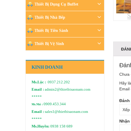
Thiết Bị Dụng Cụ Buffet
Thiết Bị Nhà Bếp
Thiết Bị Tiền Sảnh
Thiết Bị Vệ Sinh
ĐÁNH
Đánh
KINH DOANH
Chưa 
Ms.Lộc :
0937.212.202
Hãy l
Email 
Email :
admin2@thietbisaonam.com
*****
Đánh 
0909.453.344
Ms.Nhi :
Email :
sales1@thietbisaonam.com
*****
Nhận 
Ms.Huyền:
0938 158 689