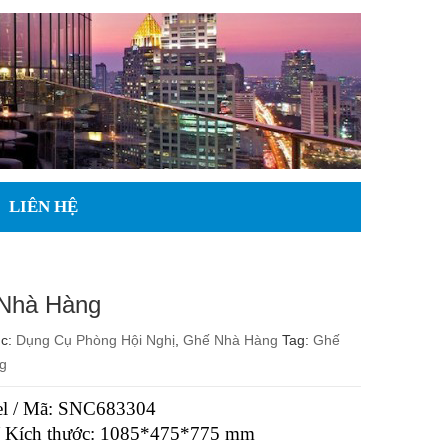
LIÊN HỆ
Nhà Hàng
ục:
Dụng Cụ Phòng Hội Nghị
,
Ghế Nhà Hàng
Tag:
Ghế
g
l / Mã: SNC683304
 / Kích thước: 1085*475*775 mm