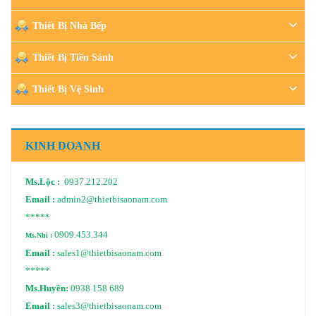
Thiết Bị Nhà Bếp
Thiết Bị Tiền Sảnh
Thiết Bị Vệ Sinh
KINH DOANH
Ms.Lộc :
0937.212.202
Email :
admin2@thietbisaonam.com
*****
0909.453.344
Ms.Nhi :
Email :
sales1@thietbisaonam.com
*****
Ms.Huyền:
0938 158 689
Email :
sales3@thietbisaonam.com