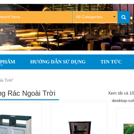
 PHẨM
HƯỚNG DẪN SỬ DỤNG
TIN TỨC
i Trời”
g Rác Ngoài Trời
Xem tất cả 10
desktop-co