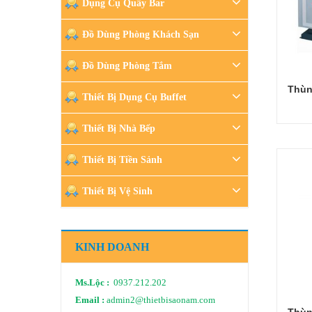
Dụng Cụ Quầy Bar
Đồ Dùng Phòng Khách Sạn
Đồ Dùng Phòng Tắm
Thùn
Thiết Bị Dụng Cụ Buffet
Thiết Bị Nhà Bếp
Thiết Bị Tiền Sảnh
Thiết Bị Vệ Sinh
KINH DOANH
Ms.Lộc :
0937.212.202
Email :
admin2@thietbisaonam.com
Thùn