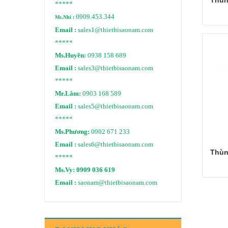
*****
0909.453.344
Ms.Nhi :
Email :
sales1@thietbisaonam.com
*****
Ms.Huyền:
0938 158 689
Email :
sales3@thietbisaonam.com
*****
Mr.Lâm:
0903 168 589
Email :
sales5@thietbisaonam.com
*****
Ms.Phương:
0902 671 233
Email :
sales6@thietbisaonam.com
Thùn
*****
Ms.Vy:
0909 036 619
Email :
saonam@thietbisaonam.com