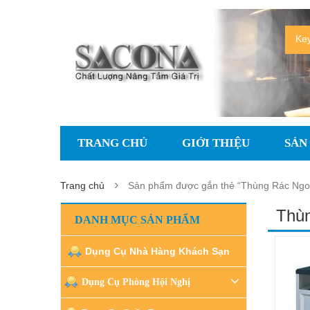
TRANG CHỦ
GIỚI THIỆU
SẢN
Trang chủ
Sản phẩm được gắn thẻ “Thùng Rác Ngoà
Thùn
DANH MỤC SẢN PHẨM
Dụng Cụ Nhà Hàng Khách Sạn
Dụng Cụ Phòng Hội Nghị