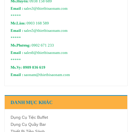
Ms.Huyền:
0938 158 689
Email :
sales3@thietbisaonam.com
*****
Mr.Lâm:
0903 168 589
Email :
sales5@thietbisaonam.com
*****
Ms.Phương:
0902 671 233
Email :
sales6@thietbisaonam.com
*****
Ms.Vy:
0909 036 619
Email :
saonam@thietbisaonam.com
DANH MỤC KHÁC
Dụng Cụ Tiệc Buffet
Dụng Cụ Quầy Bar
Thiết Bị Tiền Sảnh