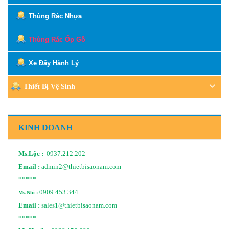
Thùng Rác Nhựa
Thùng Rác Ốp Gỗ
Xe Đẩy Hành Lý
Thiết Bị Vệ Sinh
KINH DOANH
Ms.Lộc :
0937.212.202
Email :
admin2@thietbisaonam.com
*****
0909.453.344
Ms.Nhi :
Email :
sales1@thietbisaonam.com
*****