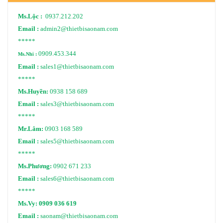
Ms.Lộc :
0937.212.202
Email :
admin2@thietbisaonam.com
*****
0909.453.344
Ms.Nhi :
Email :
sales1@thietbisaonam.com
*****
Ms.Huyền:
0938 158 689
Email :
sales3@thietbisaonam.com
*****
Mr.Lâm:
0903 168 589
Email :
sales5@thietbisaonam.com
*****
Ms.Phương:
0902 671 233
Email :
sales6@thietbisaonam.com
*****
Ms.Vy:
0909 036 619
Email :
saonam@thietbisaonam.com