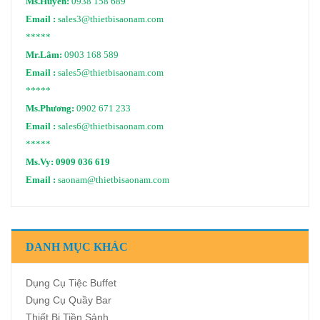
Ms.Huyền:
0938 158 689
Email :
sales3@thietbisaonam.com
*****
Mr.Lâm:
0903 168 589
Email :
sales5@thietbisaonam.com
*****
Ms.Phương:
0902 671 233
Email :
sales6@thietbisaonam.com
*****
Ms.Vy:
0909 036 619
Email :
saonam@thietbisaonam.com
DANH MỤC KHÁC
Dụng Cụ Tiệc Buffet
Dụng Cụ Quầy Bar
Thiết Bị Tiền Sảnh