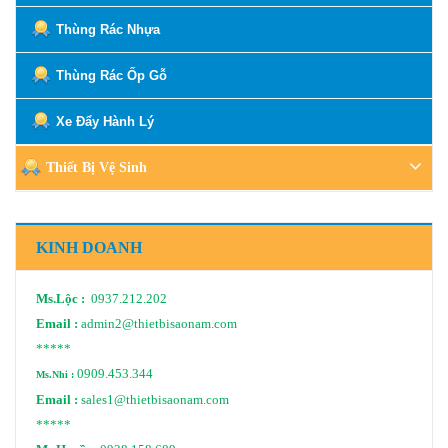
Thùng Rác Nhựa
Thùng Rác Ốp Gỗ
Xe Đẩy Hành Lý
Thiết Bị Vệ Sinh
KINH DOANH
Ms.Lộc :
0937.212.202
Email :
admin2@thietbisaonam.com
*****
0909.453.344
Ms.Nhi :
Email :
sales1@thietbisaonam.com
*****