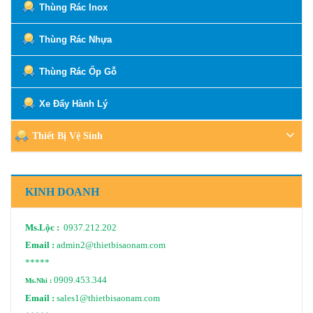
Thùng Rác Inox
Thùng Rác Nhựa
Thùng Rác Ốp Gỗ
Xe Đẩy Hành Lý
Thiết Bị Vệ Sinh
KINH DOANH
Ms.Lộc :
0937.212.202
Email :
admin2@thietbisaonam.com
*****
0909.453.344
Ms.Nhi :
Email :
sales1@thietbisaonam.com