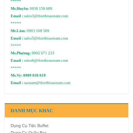
*****
Ms.Huyền:
0938 158 689
Email :
sales3@thietbisaonam.com
*****
Mr.Lâm:
0903 168 589
Email :
sales5@thietbisaonam.com
*****
Ms.Phương:
0902 671 233
Email :
sales6@thietbisaonam.com
*****
Ms.Vy:
0909 036 619
Email :
saonam@thietbisaonam.com
DANH MỤC KHÁC
Dụng Cụ Tiệc Buffet
Dụng Cụ Quầy Bar