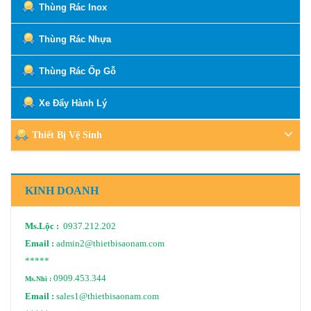
Thùng Rác Inox
Thùng Rác Nhựa
Thùng Rác Ốp Gỗ
Xe Đẩy Hành Lý
Thiết Bị Vệ Sinh
KINH DOANH
Ms.Lộc :
0937.212.202
Email :
admin2@thietbisaonam.com
*****
0909.453.344
Ms.Nhi :
Email :
sales1@thietbisaonam.com