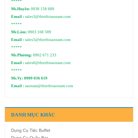
*****
Ms.Huyền:
0938 158 689
Email :
sales3@thietbisaonam.com
*****
Mr.Lâm:
0903 168 589
Email :
sales5@thietbisaonam.com
*****
Ms.Phương:
0902 671 233
Email :
sales6@thietbisaonam.com
*****
Ms.Vy:
0909 036 619
Email :
saonam@thietbisaonam.com
DANH MỤC KHÁC
Dụng Cụ Tiệc Buffet
Dụng Cụ Quầy Bar