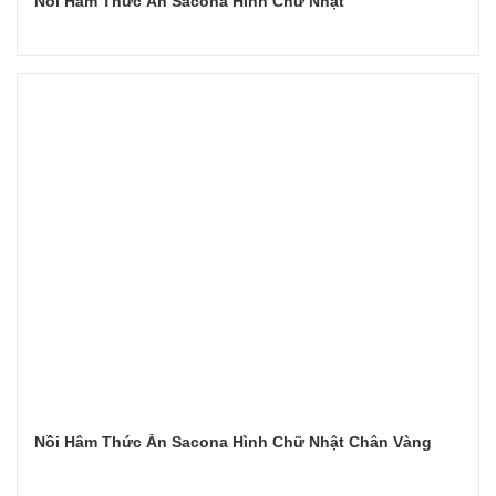
Nồi Hâm Thức Ăn Sacona Hình Chữ Nhật
Đọc tiếp
Nồi Hâm Thức Ăn Sacona Hình Chữ Nhật Chân Vàng