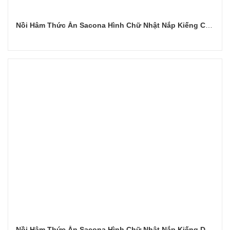
Nồi Hâm Thức Ăn Sacona Hình Chữ Nhật Nắp Kiếng Chân Vàng
Đọc tiếp
Nồi Hâm Thức Ăn Sacona Hình Chữ Nhật Nắp Kiếng Dùng Điện