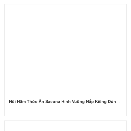
Đọc tiếp
Nồi Hâm Thức Ăn Sacona Hình Vuông Nắp Kiếng Dùng Điện
Đọc tiếp