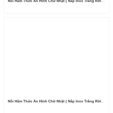
Nồi Hâm Thức Ăn Hình Chữ Nhật ( Nắp Inox Trắng Rời – Dùng Điện )
Đọc tiếp
Nồi Hâm Thức Ăn Hình Chữ Nhật ( Nắp Inox Trắng Rời – Dùng Điện)