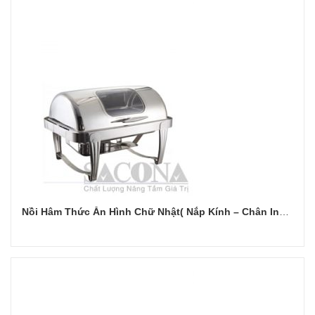
Nồi Hâm Thức Ăn Hình Chữ Nhật( Nắp Kính – Chân Inox Trắng)
Đọc tiếp