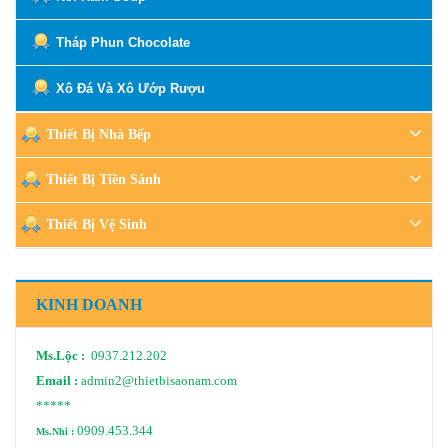
Tháp Phun Chocolate
Xô Đá Và Xô Ướp Rượu
Thiết Bị Nhà Bếp
Thiết Bị Tiền Sảnh
Thiết Bị Vệ Sinh
KINH DOANH
Ms.Lộc :
0937.212.202
Email :
admin2@thietbisaonam.com
*****
0909.453.344
Ms.Nhi :