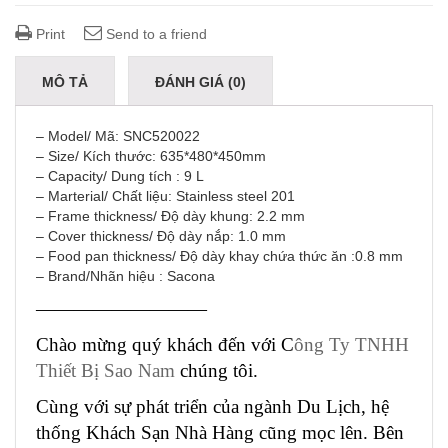
Print
Send to a friend
MÔ TẢ
ĐÁNH GIÁ (0)
– Model/ Mã: SNC520022
– Size/ Kích thước: 635*480*450mm
– Capacity/ Dung tích : 9 L
– Marterial/ Chất liệu: Stainless steel 201
– Frame thickness/ Độ dày khung: 2.2 mm
– Cover thickness/ Độ dày nắp: 1.0 mm
– Food pan thickness/ Độ dày khay chứa thức ăn :0.8 mm
– Brand/Nhãn hiệu : Sacona
—————————
Chào mừng quý khách đến với C
ông Ty TNHH
Thiết Bị Sao Nam
chúng tôi.
Cùng với sự phát triển của ngành Du Lịch, hệ
thống Khách Sạn Nhà Hàng cũng mọc lên. Bên