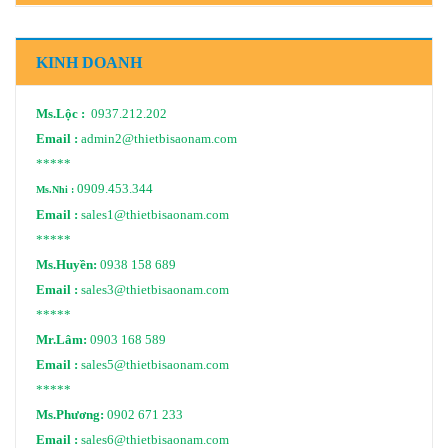
KINH DOANH
Ms.Lộc :
0937.212.202
Email :
admin2@thietbisaonam.com
*****
0909.453.344
Ms.Nhi :
Email :
sales1@thietbisaonam.com
*****
Ms.Huyền:
0938 158 689
Email :
sales3@thietbisaonam.com
*****
Mr.Lâm:
0903 168 589
Email :
sales5@thietbisaonam.com
*****
Ms.Phương:
0902 671 233
Email :
sales6@thietbisaonam.com