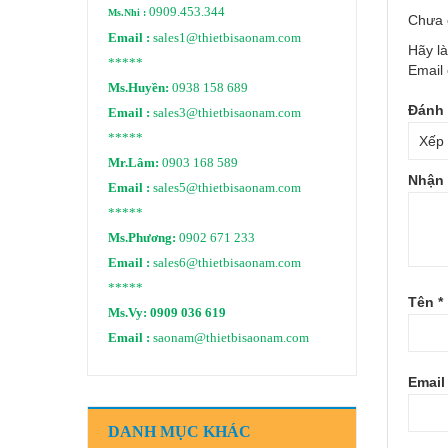
0909.453.344
Ms.Nhi :
Chưa 
Email :
sales1@thietbisaonam.com
Hãy l
*****
Email 
Ms.Huyền:
0938 158 689
Đánh 
Email :
sales3@thietbisaonam.com
*****
Mr.Lâm:
0903 168 589
Nhận 
Email :
sales5@thietbisaonam.com
*****
Ms.Phương:
0902 671 233
Email :
sales6@thietbisaonam.com
*****
Tên
*
Ms.Vy:
0909 036 619
Email :
saonam@thietbisaonam.com
Emai
DANH MỤC KHÁC