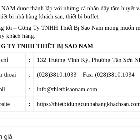
NAM được thành lập với những cá nhân đầy tâm huyết và
hiết bị nhà hàng khách sạn
, thiết bị buffet.
g tôi – Công Ty TNHH Thiết Bị Sao Nam mong muốn man
uý khách hàng.
G TY TNHH THIẾT BỊ SAO NAM
 chỉ
:
132 Trương Vĩnh Ký, Phường Tân Sơn N
n thoại
:
(028)3810.1033 – Fax: (028)3810.1034
il
:
info@thietbisaonam.com
site
:
https://thietbidungcunhahangkhachsan.co
 giá