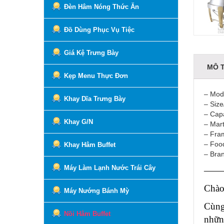
Đèn Hâm Nóng Thức Ăn
Đồ Dùng Phục Vụ Tiệc
Giá Kệ Trưng Bày
MÔ 
Kẹp Menu Thực Đơn
– Mod
Khay Dĩa Trưng Bày
– Siz
– Capa
Khay G/N
– Mart
– Fra
– Foo
Khay Hâm Buffet
– Bran
Máy Làm Lạnh Nước Trái Cây
——
Chào
Máy Nướng Bánh Mỳ
Cùng
Nồi Hâm Buffet
nhữn