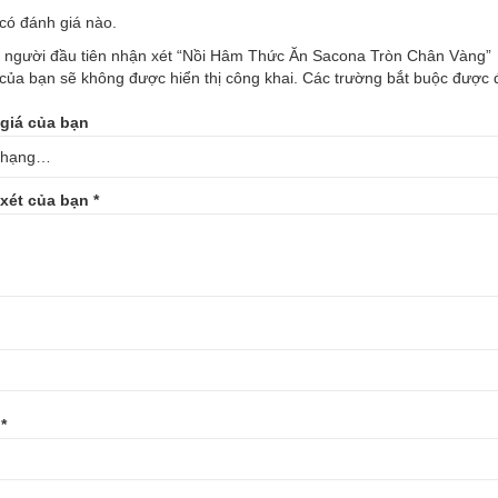
có đánh giá nào.
à người đầu tiên nhận xét “Nồi Hâm Thức Ăn Sacona Tròn Chân Vàng”
của bạn sẽ không được hiển thị công khai.
Các trường bắt buộc được
giá của bạn
xét của bạn
*
l
*