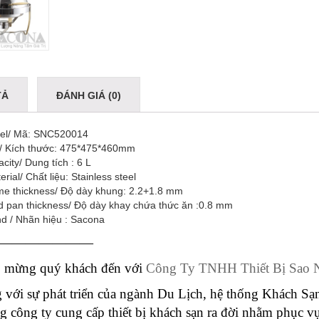
TẢ
ĐÁNH GIÁ (0)
el/ Mã: SNC520014
e/ Kích thước: 475*475*460mm
city/ Dung tích : 6 L
erial/ Chất liệu: Stainless steel
me thickness/ Độ dày khung: 2.2+1.8 mm
d pan thickness/ Độ dày khay chứa thức ăn :0.8 mm
d / Nhãn hiệu : Sacona
———————
 mừng quý khách đến với
Công Ty TNHH Thiết Bị Sao
 với sự phát triển của ngành Du Lịch, hệ thống Khách S
g công ty cung cấp thiết bị khách sạn ra đời nhằm phục 