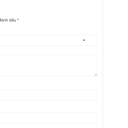
 đánh dấu
*