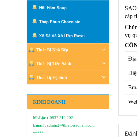
SAO 
Nồi Hâm Soup
cấp
t
Tháp Phun Chocolate
Chún
vụ q
Xô Đá Và Xô Ướp Rượu
CÔN
Thiết Bị Nhà Bếp
Địa
Thiết Bị Tiền Sảnh
Điệ
Thiết Bị Vệ Sinh
Ema
Web
KINH DOANH
Ms.Lộc :
0937.212.202
Email :
admin2@thietbisaonam.com
Đánh
*****