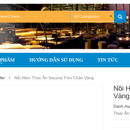
 PHẨM
HƯỚNG DẪN SỬ DỤNG
TIN TỨC
fet
Nồi Hâm Thức Ăn Sacona Tròn Chân Vàng
Nồi 
Vàng
Danh m
Thức Ăn