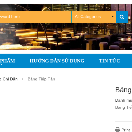
 PHẨM
HƯỚNG DẪN SỬ DỤNG
TIN TỨC
 Chỉ Dẫn
Bảng Tiếp Tân
Bảng
Danh m
Bảng Ti
Print