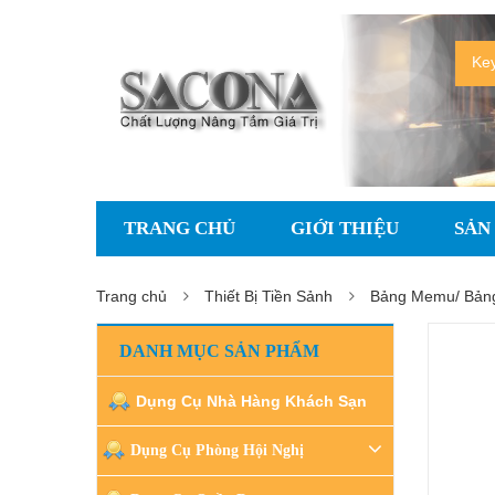
TRANG CHỦ
GIỚI THIỆU
SẢN
Trang chủ
Thiết Bị Tiền Sảnh
Bảng Memu/ Bảng
DANH MỤC SẢN PHẨM
Dụng Cụ Nhà Hàng Khách Sạn
Dụng Cụ Phòng Hội Nghị