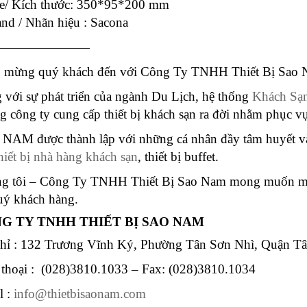
ze/ Kích thước: 350*95*200 mm
and / Nhãn hiệu : Sacona
———————
 mừng quý khách đến với Công Ty TNHH Thiết Bị Sao N
 với sự phát triển của ngành Du Lịch, hệ thống
Khách Sạ
g công ty cung cấp thiết bị khách sạn ra đời nhằm phục 
NAM được thành lập với những cá nhân đầy tâm huyết và
hiết bị nhà hàng khách sạn
, thiết bị buffet.
g tôi – Công Ty TNHH Thiết Bị Sao Nam mong muốn man
uý khách hàng.
G TY TNHH THIẾT BỊ SAO NAM
chỉ : 132 Trương Vĩnh Ký, Phường Tân Sơn Nhì, Quận 
 thoại : (028)3810.1033 – Fax: (028)3810.1034
l :
info@thietbisaonam.com