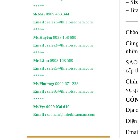
– Si
*****
– Br
0909.453.344
Ms.Nhi :
——
Email :
sales1@thietbisaonam.com
*****
Chào
Ms.Huyền:
0938 158 689
Cùng
Email :
sales3@thietbisaonam.com
nhữn
*****
Mr.Lâm:
0903 168 589
SAO 
Email :
sales5@thietbisaonam.com
cấp
t
*****
Chún
Ms.Phương:
0902 671 233
vụ q
Email :
sales6@thietbisaonam.com
CÔN
*****
Ms.Vy:
0909 036 619
Địa 
Email :
saonam@thietbisaonam.com
Điện
Emai