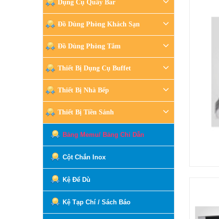
Dụng Cụ Quầy Bar
Đồ Dùng Phòng Khách Sạn
Đồ Dùng Phòng Tắm
Thiết Bị Dụng Cụ Buffet
Thiết Bị Nhà Bếp
Thiết Bị Tiền Sảnh
Bảng Memu/ Bảng Chỉ Dẫn
Cột Chắn Inox
Kệ Để Dù
Kệ Tạp Chí / Sách Báo