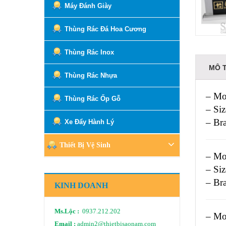
Máy Đánh Giày
Thùng Rác Đá Hoa Cương
Thùng Rác Inox
MÔ 
Thùng Rác Nhựa
– Mo
Thùng Rác Ốp Gỗ
– Si
– Br
Xe Đẩy Hành Lý
Thiết Bị Vệ Sinh
– Mo
– Si
– Br
KINH DOANH
Ms.Lộc :
0937.212.202
– Mo
Email :
admin2@thietbisaonam.com