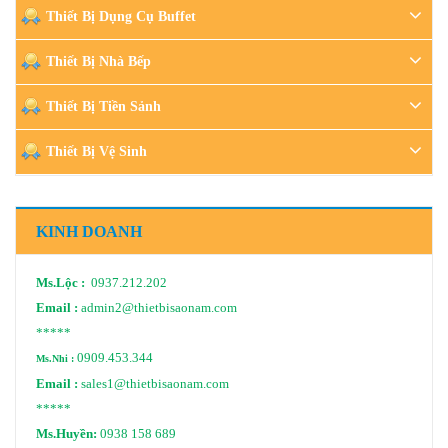
Thiết Bị Dụng Cụ Buffet
Thiết Bị Nhà Bếp
Thiết Bị Tiền Sảnh
Thiết Bị Vệ Sinh
KINH DOANH
Ms.Lộc :
0937.212.202
Email :
admin2@thietbisaonam.com
*****
0909.453.344
Ms.Nhi :
Email :
sales1@thietbisaonam.com
*****
Ms.Huyền:
0938 158 689