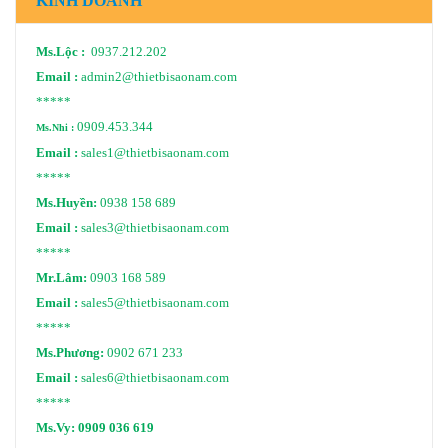
KINH DOANH
Ms.Lộc :
0937.212.202
Email :
admin2@thietbisaonam.com
*****
0909.453.344
Ms.Nhi :
Email :
sales1@thietbisaonam.com
*****
Ms.Huyền:
0938 158 689
Email :
sales3@thietbisaonam.com
*****
Mr.Lâm:
0903 168 589
Email :
sales5@thietbisaonam.com
*****
Ms.Phương:
0902 671 233
Email :
sales6@thietbisaonam.com
*****
Ms.Vy:
0909 036 619