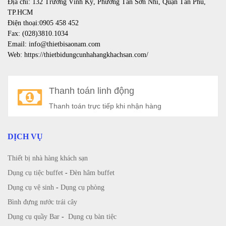
Địa chỉ: 132 Trương Vĩnh Ký, Phường Tân Sơn Nhì, Quận Tân Phú,
TP.HCM
Điện thoại:0905 458 452
Fax: (028)3810.1034
Email: info@thietbisaonam.com
Web: https://thietbidungcunhahangkhachsan.com/
Thanh toán linh động
Thanh toán trực tiếp khi nhận hàng
DỊCH VỤ
Thiết bị nhà hàng khách sạn
Dụng cụ tiệc buffet
-
Đèn hâm buffet
Dụng cụ vệ sinh
-
Dụng cụ phòng
Bình đựng nước trái cây
Dụng cụ quầy Bar
-
Dụng cụ bàn tiệc