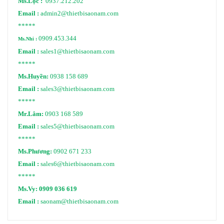
Ms.Lộc :
0937.212.202
Email :
admin2@thietbisaonam.com
*****
0909.453.344
Ms.Nhi :
Email :
sales1@thietbisaonam.com
*****
Ms.Huyền:
0938 158 689
Email :
sales3@thietbisaonam.com
*****
Mr.Lâm:
0903 168 589
Email :
sales5@thietbisaonam.com
*****
Ms.Phương:
0902 671 233
Email :
sales6@thietbisaonam.com
*****
Ms.Vy:
0909 036 619
Email :
saonam@thietbisaonam.com