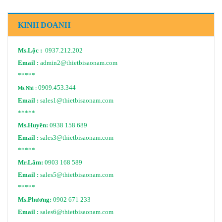
KINH DOANH
Ms.Lộc :
0937.212.202
Email :
admin2@thietbisaonam.com
*****
0909.453.344
Ms.Nhi :
Email :
sales1@thietbisaonam.com
*****
Ms.Huyền:
0938 158 689
Email :
sales3@thietbisaonam.com
*****
Mr.Lâm:
0903 168 589
Email :
sales5@thietbisaonam.com
*****
Ms.Phương:
0902 671 233
Email :
sales6@thietbisaonam.com