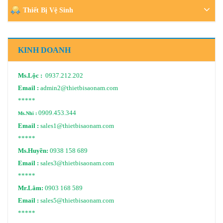
Thiết Bị Vệ Sinh
KINH DOANH
Ms.Lộc :
0937.212.202
Email :
admin2@thietbisaonam.com
*****
0909.453.344
Ms.Nhi :
Email :
sales1@thietbisaonam.com
*****
Ms.Huyền:
0938 158 689
Email :
sales3@thietbisaonam.com
*****
Mr.Lâm:
0903 168 589
Email :
sales5@thietbisaonam.com
*****