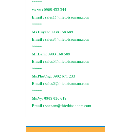
*****
0909.453.344
Ms.Nhi :
Email :
sales1@thietbisaonam.com
*****
Ms.Huyền:
0938 158 689
Email :
sales3@thietbisaonam.com
*****
Mr.Lâm:
0903 168 589
Email :
sales5@thietbisaonam.com
*****
Ms.Phương:
0902 671 233
Email :
sales6@thietbisaonam.com
*****
Ms.Vy:
0909 036 619
Email :
saonam@thietbisaonam.com