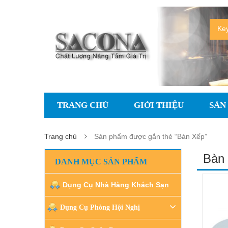
TRANG CHỦ
GIỚI THIỆU
SẢN
Trang chủ
Sản phẩm được gắn thẻ “Bàn Xếp”
Bàn
DANH MỤC SẢN PHẨM
Dụng Cụ Nhà Hàng Khách Sạn
Dụng Cụ Phòng Hội Nghị