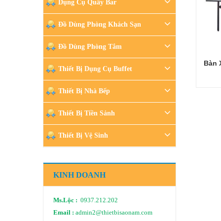
Dụng Cụ Quầy Bar
Đồ Dùng Phòng Khách Sạn
Đồ Dùng Phòng Tắm
Bàn 
Thiết Bị Dụng Cụ Buffet
Thiết Bị Nhà Bếp
Thiết Bị Tiền Sảnh
Thiết Bị Vệ Sinh
KINH DOANH
Ms.Lộc :
0937.212.202
Email :
admin2@thietbisaonam.com