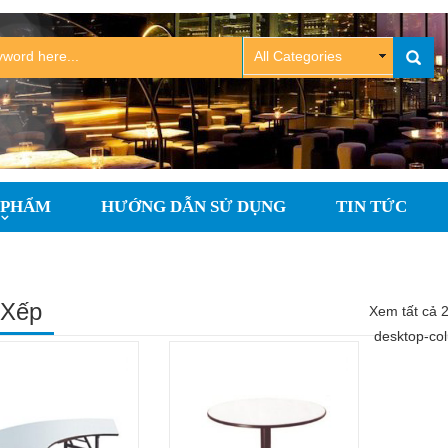
 PHẨM
HƯỚNG DẪN SỬ DỤNG
TIN TỨC
 Xếp
Xem tất cả 2
desktop-co