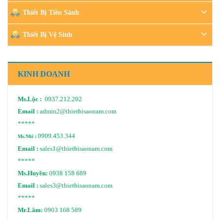
Thiết Bị Tiền Sảnh
Thiết Bị Vệ Sinh
KINH DOANH
Ms.Lộc :
0937.212.202
Email :
admin2@thietbisaonam.com
*****
0909.453.344
Ms.Nhi :
Email :
sales1@thietbisaonam.com
*****
Ms.Huyền:
0938 158 689
Email :
sales3@thietbisaonam.com
*****
Mr.Lâm:
0903 168 589