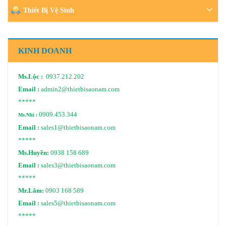
Thiết Bị Vệ Sinh
KINH DOANH
Ms.Lộc :
0937.212.202
Email :
admin2@thietbisaonam.com
*****
0909.453.344
Ms.Nhi :
Email :
sales1@thietbisaonam.com
*****
Ms.Huyền:
0938 158 689
Email :
sales3@thietbisaonam.com
*****
Mr.Lâm:
0903 168 589
Email :
sales5@thietbisaonam.com
*****