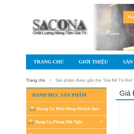
TRANG CHỦ
GIỚI THIỆU
SẢN
Trang chủ
Sản phẩm được gắn thẻ “Giá Để Tờ Rơi”
Giá 
DANH MỤC SẢN PHẨM
Dụng Cụ Nhà Hàng Khách Sạn
Dụng Cụ Phòng Hội Nghị