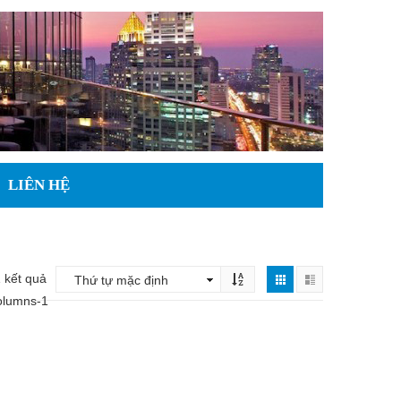
LIÊN HỆ
 kết quả
olumns-1