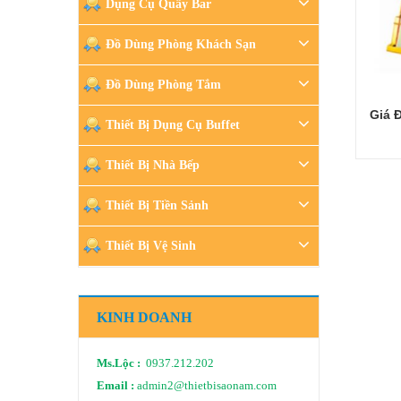
Dụng Cụ Quầy Bar
Đồ Dùng Phòng Khách Sạn
Đồ Dùng Phòng Tắm
Giá 
Thiết Bị Dụng Cụ Buffet
Thiết Bị Nhà Bếp
Thiết Bị Tiền Sảnh
Thiết Bị Vệ Sinh
KINH DOANH
Ms.Lộc :
0937.212.202
Email :
admin2@thietbisaonam.com