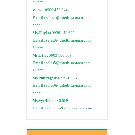
*****
0909.453.344
Ms.Nhi :
Email :
sales1@thietbisaonam.com
*****
Ms.Huyền:
0938 158 689
Email :
sales3@thietbisaonam.com
*****
Mr.Lâm:
0903 168 589
Email :
sales5@thietbisaonam.com
*****
Ms.Phương:
0902 671 233
Email :
sales6@thietbisaonam.com
*****
Ms.Vy:
0909 036 619
Email :
saonam@thietbisaonam.com