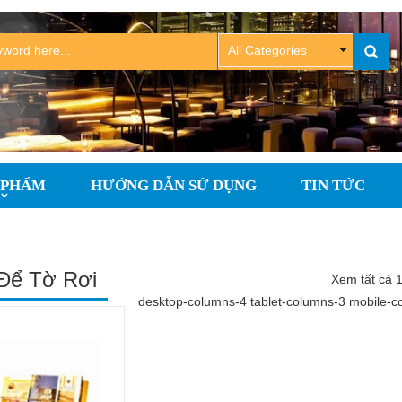
 PHẨM
HƯỚNG DẪN SỬ DỤNG
TIN TỨC
Để Tờ Rơi
Xem tất cả 1
desktop-columns-4 tablet-columns-3 mobile-c