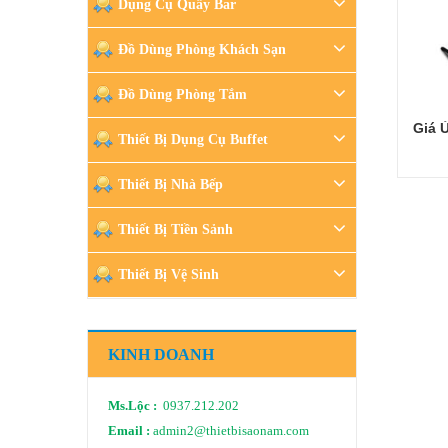
Dụng Cụ Quầy Bar
Đồ Dùng Phòng Khách Sạn
Đồ Dùng Phòng Tắm
Giá 
Thiết Bị Dụng Cụ Buffet
Thiết Bị Nhà Bếp
Thiết Bị Tiền Sảnh
Thiết Bị Vệ Sinh
KINH DOANH
Ms.Lộc :
0937.212.202
Email :
admin2@thietbisaonam.com