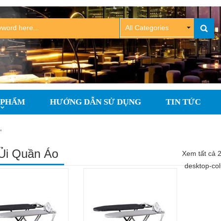
 PHẨM
HƯỚNG DẪN SỬ DỤNG
TIN TỨC
”
Ủi Quần Áo
Xem tất cả 2
desktop-co