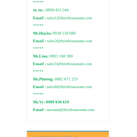
*****
0909.453.344
Ms.Nhi :
Email :
sales1@thietbisaonam.com
*****
Ms.Huyền:
0938 158 689
Email :
sales3@thietbisaonam.com
*****
Mr.Lâm:
0903 168 589
Email :
sales5@thietbisaonam.com
*****
Ms.Phương:
0902 671 233
Email :
sales6@thietbisaonam.com
*****
Ms.Vy:
0909 036 619
Email :
saonam@thietbisaonam.com