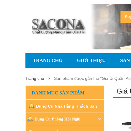
TRANG CHỦ
GIỚI THIỆU
SẢN
Trang chủ
Sản phẩm được gắn thẻ “Giá Ủi Quần Áo
Giá 
DANH MỤC SẢN PHẨM
Dụng Cụ Nhà Hàng Khách Sạn
Dụng Cụ Phòng Hội Nghị