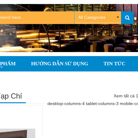
 PHẨM
HƯỚNG DẪN SỬ DỤNG
TIN TỨC
ạp Chí
Xem tất cả 1
desktop-columns-4 tablet-columns-3 mobile-c