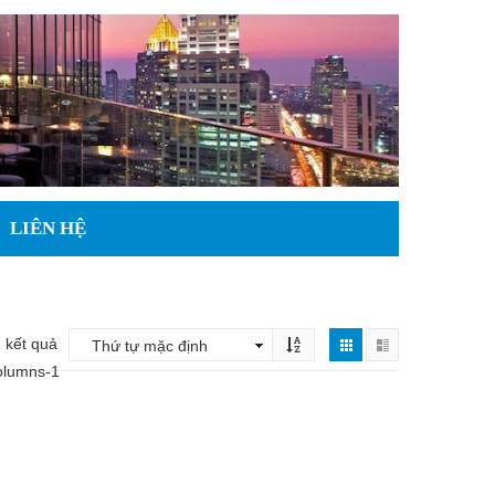
LIÊN HỆ
 kết quả
olumns-1