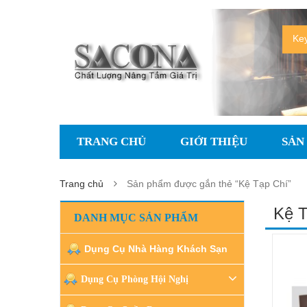
TRANG CHỦ
GIỚI THIỆU
SẢN
Trang chủ
Sản phẩm được gắn thẻ “Kệ Tạp Chí”
Kệ T
DANH MỤC SẢN PHẨM
Dụng Cụ Nhà Hàng Khách Sạn
Dụng Cụ Phòng Hội Nghị