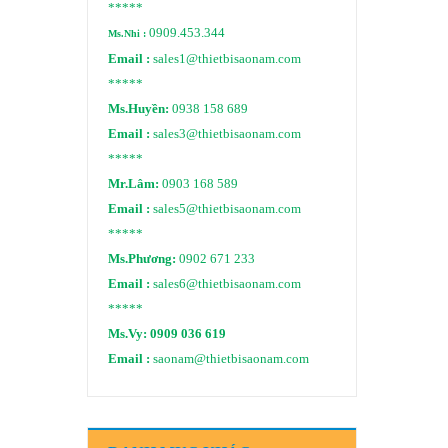
*****
0909.453.344
Ms.Nhi :
Email :
sales1@thietbisaonam.com
*****
Ms.Huyền:
0938 158 689
Email :
sales3@thietbisaonam.com
*****
Mr.Lâm:
0903 168 589
Email :
sales5@thietbisaonam.com
*****
Ms.Phương:
0902 671 233
Email :
sales6@thietbisaonam.com
*****
Ms.Vy:
0909 036 619
Email :
saonam@thietbisaonam.com