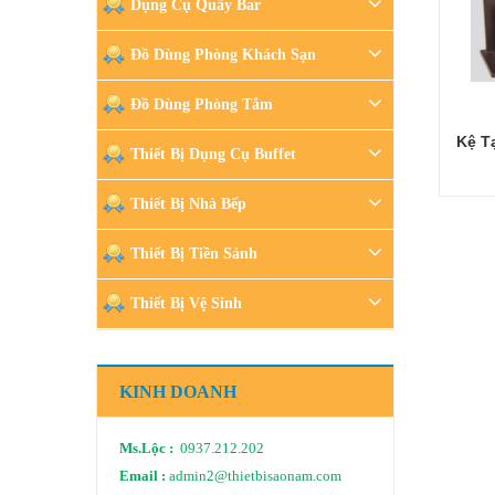
Dụng Cụ Quầy Bar
Đồ Dùng Phòng Khách Sạn
Đồ Dùng Phòng Tắm
Kệ T
Thiết Bị Dụng Cụ Buffet
Thiết Bị Nhà Bếp
Thiết Bị Tiền Sảnh
Thiết Bị Vệ Sinh
KINH DOANH
Ms.Lộc :
0937.212.202
Email :
admin2@thietbisaonam.com