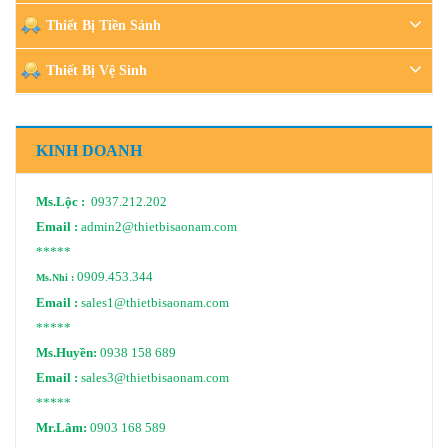
Thiết Bị Tiền Sảnh
Thiết Bị Vệ Sinh
KINH DOANH
Ms.Lộc :
0937.212.202
Email :
admin2@thietbisaonam.com
*****
0909.453.344
Ms.Nhi :
Email :
sales1@thietbisaonam.com
*****
Ms.Huyền:
0938 158 689
Email :
sales3@thietbisaonam.com
*****
Mr.Lâm:
0903 168 589