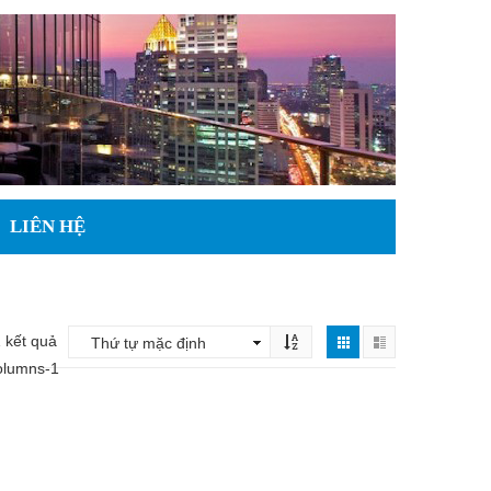
LIÊN HỆ
 kết quả
olumns-1