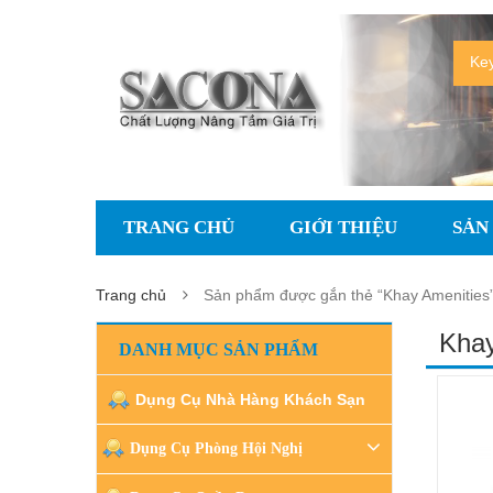
TRANG CHỦ
GIỚI THIỆU
SẢN
Trang chủ
Sản phẩm được gắn thẻ “Khay Amenities
Khay
DANH MỤC SẢN PHẨM
Dụng Cụ Nhà Hàng Khách Sạn
Dụng Cụ Phòng Hội Nghị