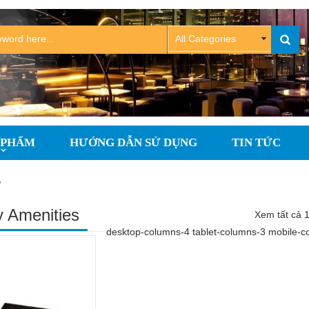
 PHẨM
HƯỚNG DẪN SỬ DỤNG
TIN TỨC
”
 Amenities
Xem tất cả 1
desktop-columns-4 tablet-columns-3 mobile-c