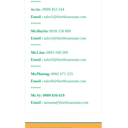
*****
0909.453.344
Ms.Nhi :
Email :
sales1@thietbisaonam.com
*****
Ms.Huyền:
0938 158 689
Email :
sales3@thietbisaonam.com
*****
Mr.Lâm:
0903 168 589
Email :
sales5@thietbisaonam.com
*****
Ms.Phương:
0902 671 233
Email :
sales6@thietbisaonam.com
*****
Ms.Vy:
0909 036 619
Email :
saonam@thietbisaonam.com