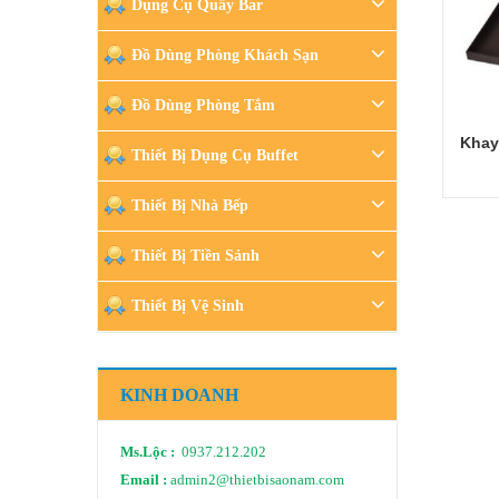
Dụng Cụ Quầy Bar
Đồ Dùng Phòng Khách Sạn
Đồ Dùng Phòng Tắm
Khay
Thiết Bị Dụng Cụ Buffet
Thiết Bị Nhà Bếp
Thiết Bị Tiền Sảnh
Thiết Bị Vệ Sinh
KINH DOANH
Ms.Lộc :
0937.212.202
Email :
admin2@thietbisaonam.com