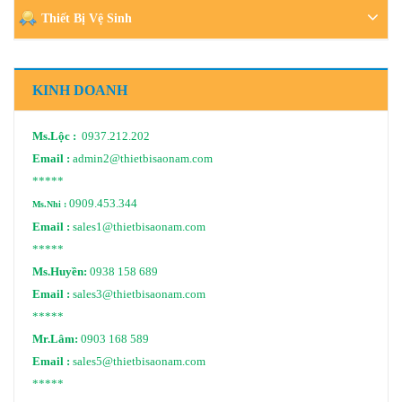
Thiết Bị Vệ Sinh
KINH DOANH
Ms.Lộc :
0937.212.202
Email :
admin2@thietbisaonam.com
*****
0909.453.344
Ms.Nhi :
Email :
sales1@thietbisaonam.com
*****
Ms.Huyền:
0938 158 689
Email :
sales3@thietbisaonam.com
*****
Mr.Lâm:
0903 168 589
Email :
sales5@thietbisaonam.com
*****