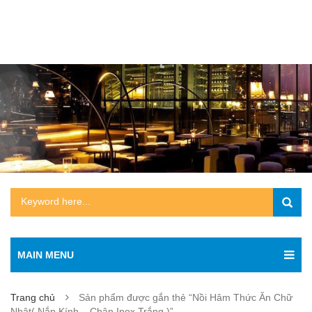
MAIN MENU
Trang chủ
Sản phẩm được gắn thẻ “Nồi Hâm Thức Ăn Chữ
Nhật( Nắp Kính – Chân Inox Trắng )”