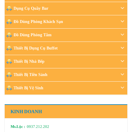
Dụng Cụ Quầy Bar
Đồ Dùng Phòng Khách Sạn
Đồ Dùng Phòng Tắm
Thiết Bị Dụng Cụ Buffet
Thiết Bị Nhà Bếp
Thiết Bị Tiền Sảnh
Thiết Bị Vệ Sinh
KINH DOANH
Ms.Lộc :
0937.212.202