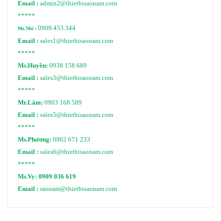
Email :
admin2@thietbisaonam.com
*****
0909.453.344
Ms.Nhi :
Email :
sales1@thietbisaonam.com
*****
Ms.Huyền:
0938 158 689
Email :
sales3@thietbisaonam.com
*****
Mr.Lâm:
0903 168 589
Email :
sales5@thietbisaonam.com
*****
Ms.Phương:
0902 671 233
Email :
sales6@thietbisaonam.com
*****
Ms.Vy:
0909 036 619
Email :
saonam@thietbisaonam.com