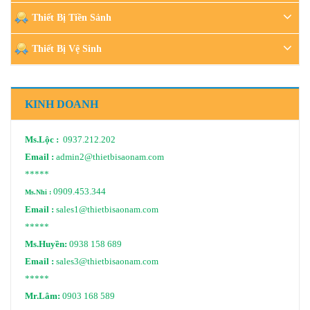
Thiết Bị Tiền Sảnh
Thiết Bị Vệ Sinh
KINH DOANH
Ms.Lộc :
0937.212.202
Email :
admin2@thietbisaonam.com
*****
0909.453.344
Ms.Nhi :
Email :
sales1@thietbisaonam.com
*****
Ms.Huyền:
0938 158 689
Email :
sales3@thietbisaonam.com
*****
Mr.Lâm:
0903 168 589