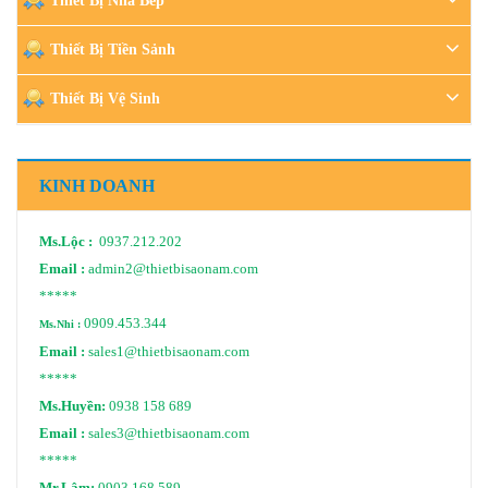
Thiết Bị Nhà Bếp
Thiết Bị Tiền Sảnh
Thiết Bị Vệ Sinh
KINH DOANH
Ms.Lộc :
0937.212.202
Email :
admin2@thietbisaonam.com
*****
0909.453.344
Ms.Nhi :
Email :
sales1@thietbisaonam.com
*****
Ms.Huyền:
0938 158 689
Email :
sales3@thietbisaonam.com
*****