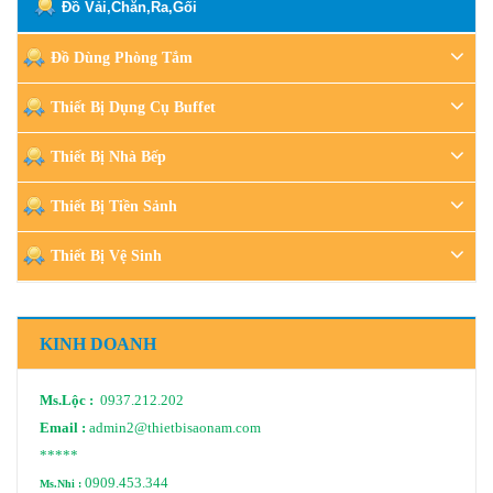
Đồ Vải,Chăn,Ra,Gối
Đồ Dùng Phòng Tắm
Thiết Bị Dụng Cụ Buffet
Thiết Bị Nhà Bếp
Thiết Bị Tiền Sảnh
Thiết Bị Vệ Sinh
KINH DOANH
Ms.Lộc :
0937.212.202
Email :
admin2@thietbisaonam.com
*****
0909.453.344
Ms.Nhi :