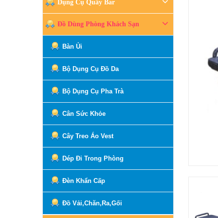
Dụng Cụ Quầy Bar
Đồ Dùng Phòng Khách Sạn
Bàn Ủi
Bộ Dụng Cụ Đồ Da
Bộ Dụng Cụ Pha Trà
Cân Sức Khỏe
Cây Treo Áo Vest
Dép Đi Trong Phòng
Đèn Khẩn Cấp
Đồ Vải,Chăn,Ra,Gối