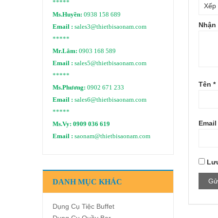
*****
Ms.Huyền:
0938 158 689
Nhận 
Email :
sales3@thietbisaonam.com
*****
Mr.Lâm:
0903 168 589
Email :
sales5@thietbisaonam.com
*****
Tên
*
Ms.Phương:
0902 671 233
Email :
sales6@thietbisaonam.com
*****
Emai
Ms.Vy:
0909 036 619
Email :
saonam@thietbisaonam.com
Lưu
DANH MỤC KHÁC
Dụng Cụ Tiệc Buffet