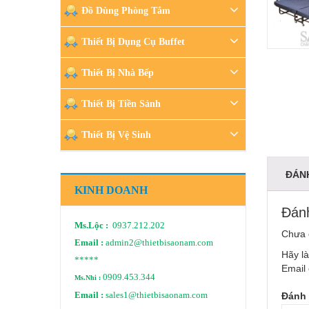
Đồ Dùng Phòng Tắm
Thiết Bị Dụng Cụ Buffet
Thiết Bị Nhà Bếp
Thiết Bị Tiền Sảnh
Thiết Bị Vệ Sinh
ĐÁNH
KINH DOANH
Đánh
Ms.Lộc :
0937.212.202
Chưa 
Email :
admin2@thietbisaonam.com
Hãy là
*****
Email 
0909.453.344
Ms.Nhi :
Email :
sales1@thietbisaonam.com
Đánh 