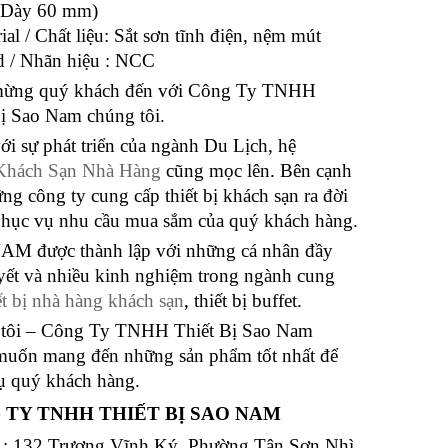
 Dày 60 mm)
ial / Chất liệu: Sắt sơn tĩnh điện, nệm mút
d / Nhãn hiệu : NCC
ừng quý khách đến với Công Ty TNHH
Bị Sao Nam chúng tôi.
i sự phát triển của ngành Du Lịch, hệ
Khách Sạn Nhà Hàng
cũng mọc lên. Bên cạnh
ng công ty cung cấp thiết bị khách sạn ra đời
hục vụ nhu cầu mua sắm của quý khách hàng.
M được thành lập với những cá nhân đầy
yết và nhiều kinh nghiệm trong ngành cung
ết bị nhà hàng khách sạn
, thiết bị buffet.
tôi – Công Ty TNHH Thiết Bị Sao Nam
uốn mang đến những sản phẩm tốt nhất để
ụ quý khách hàng.
 TY TNHH THIẾT BỊ SAO NAM
ỉ : 132 Trương Vĩnh Ký, Phường Tân Sơn Nhì,