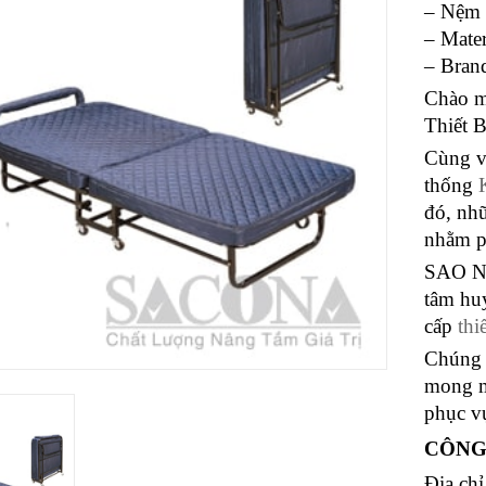
– Nệm
– Mater
– Bran
Chào m
Thiết 
Cùng vớ
thống
đó, nhữ
nhằm p
SAO NA
tâm hu
cấp
thi
Chúng 
mong m
phục v
CÔNG
Địa ch