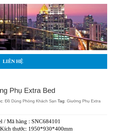
LIÊN HỆ
ng Phụ Extra Bed
ục:
Đồ Dùng Phòng Khách Sạn
Tag:
Giường Phụ Extra
l / Mã hàng : SNC684101
/ Kích thước: 1950*930*400mm