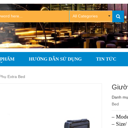
 PHẨM
HƯỚNG DẪN SỬ DỤNG
TIN TỨC
Phụ Extra Bed
Giườ
Danh m
Bed
– Mode
– Size