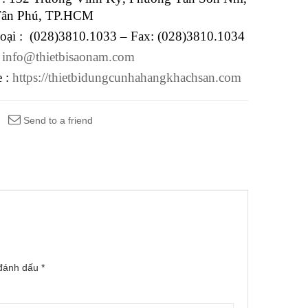
Tân Phú, TP.HCM
hoại : (028)3810.1033 – Fax: (028)3810.1034
:
info@thietbisaonam.com
e :
https://thietbidungcunhahangkhachsan.com
Send to a friend
 đánh dấu
*