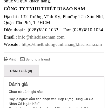
phục vụ quý khách hàng.
CÔNG TY TNHH THIẾT BỊ SAO NAM
Địa chỉ : 132 Trương Vĩnh Ký, Phường Tân Sơn Nhì,
Quận Tân Phú, TP.HCM
Điện thoại : (028)3810.1033 – Fax: (028)3810.1034
Email :
info@thietbisaonam.com
Website :
https://thietbidungcunhahangkhachsan.com
Print
Send to a friend
ĐÁNH GIÁ (0)
Đánh giá
Chưa có đánh giá nào.
Hãy là người đầu tiên nhận xét “Hộp Đựng Dụng Cụ Cá
Nhân Có Ngăn Kéo”