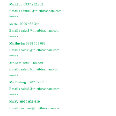
Ms.Lộc :
0937.212.202
Email :
admin2@thietbisaonam.com
*****
0909.453.344
Ms.Nhi :
Email :
sales1@thietbisaonam.com
*****
Ms.Huyền:
0938 158 689
Email :
sales3@thietbisaonam.com
*****
Mr.Lâm:
0903 168 589
Email :
sales5@thietbisaonam.com
*****
Ms.Phương:
0902 671 233
Email :
sales6@thietbisaonam.com
*****
Ms.Vy:
0909 036 619
Email :
saonam@thietbisaonam.com