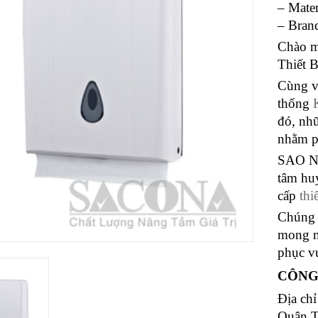
– Mater
– Bran
Chào m
Thiết 
Cùng vớ
thống
đó, nhữ
nhằm p
SAO NA
tâm hu
cấp
thi
Chúng 
mong m
phục v
CÔNG
Địa ch
Quận 