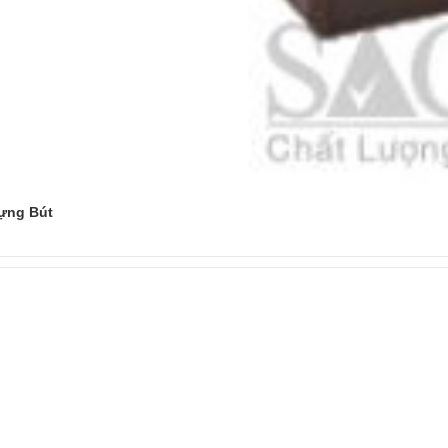
ựng Bút
Đọc tiếp