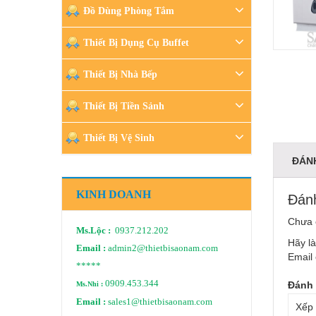
Đồ Dùng Phòng Tắm
Thiết Bị Dụng Cụ Buffet
Thiết Bị Nhà Bếp
Thiết Bị Tiền Sảnh
Thiết Bị Vệ Sinh
ĐÁNH
KINH DOANH
Đánh
Chưa 
Ms.Lộc :
0937.212.202
Hãy l
Email :
admin2@thietbisaonam.com
Email 
*****
0909.453.344
Đánh 
Ms.Nhi :
Email :
sales1@thietbisaonam.com