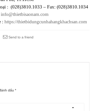
hoại : (028)3810.1033 – Fax: (028)3810.1034
:
info@thietbisaonam.com
e :
https://thietbidungcunhahangkhachsan.com
Send to a friend
 đánh dấu
*