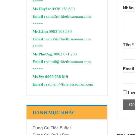
*****
Nhận 
Ms.Huyền:
0938 158 689
Email :
sales3@thietbisaonam.com
*****
Mr.Lâm:
0903 168 589
Email :
sales5@thietbisaonam.com
Tên
*
*****
Ms.Phương:
0902 671 233
Email :
sales6@thietbisaonam.com
Emai
*****
Ms.Vy:
0909 036 619
Email :
saonam@thietbisaonam.com
Lưu
DANH MỤC KHÁC
Dụng Cụ Tiệc Buffet