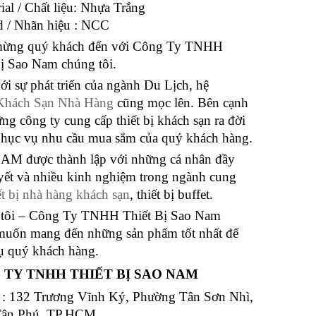
ial / Chất liệu: Nhựa Trắng
d / Nhãn hiệu : NCC
ừng quý khách đến với Công Ty TNHH
Bị Sao Nam chúng tôi.
i sự phát triển của ngành Du Lịch, hệ
Khách Sạn Nhà Hàng
cũng mọc lên. Bên cạnh
ng công ty cung cấp thiết bị khách sạn ra đời
hục vụ nhu cầu mua sắm của quý khách hàng.
M được thành lập với những cá nhân đầy
yết và nhiều kinh nghiệm trong ngành cung
ết bị nhà hàng khách sạn
, thiết bị buffet.
tôi – Công Ty TNHH Thiết Bị Sao Nam
uốn mang đến những sản phẩm tốt nhất để
ụ quý khách hàng.
 TY TNHH THIẾT BỊ SAO NAM
ỉ : 132 Trương Vĩnh Ký, Phường Tân Sơn Nhì,
Tân Phú, TP.HCM