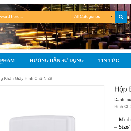
 PHẨM
HƯỚNG DẪN SỬ DỤNG
TIN TỨC
g Khăn Giấy Hình Chữ Nhật
Hộp 
Danh m
Hình Ch
– Mode
– Size