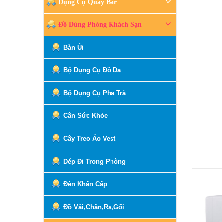
Dụng Cụ Quầy Bar
Đồ Dùng Phòng Khách Sạn
Bàn Ủi
Bộ Dụng Cụ Đồ Da
Bộ Dụng Cụ Pha Trà
Cân Sức Khỏe
Cây Treo Áo Vest
Dép Đi Trong Phòng
Đèn Khẩn Cấp
Đồ Vải,Chăn,Ra,Gối