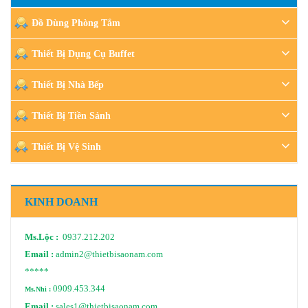
Đồ Dùng Phòng Tắm
Thiết Bị Dụng Cụ Buffet
Thiết Bị Nhà Bếp
Thiết Bị Tiền Sảnh
Thiết Bị Vệ Sinh
KINH DOANH
Ms.Lộc :
0937.212.202
Email :
admin2@thietbisaonam.com
*****
0909.453.344
Ms.Nhi :
Email :
sales1@thietbisaonam.com