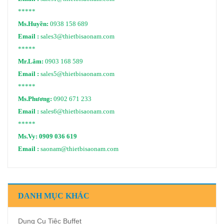
*****
Ms.Huyền:
0938 158 689
Email :
sales3@thietbisaonam.com
*****
Mr.Lâm:
0903 168 589
Email :
sales5@thietbisaonam.com
*****
Ms.Phương:
0902 671 233
Email :
sales6@thietbisaonam.com
*****
Ms.Vy:
0909 036 619
Email :
saonam@thietbisaonam.com
DANH MỤC KHÁC
Dụng Cụ Tiệc Buffet