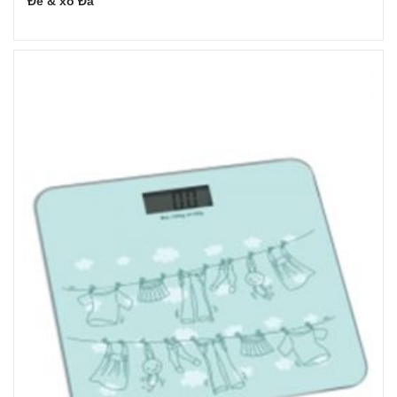
Đế & xô Đá
Đọc tiếp