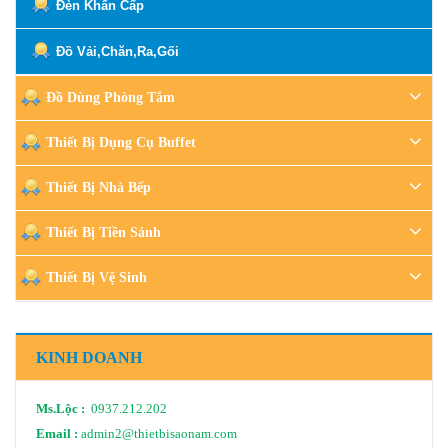
Đèn Khẩn Cấp
Đồ Vải,Chăn,Ra,Gối
Đồ Dùng Phòng Tắm
Thiết Bị Dụng Cụ Buffet
Thiết Bị Nhà Bếp
Thiết Bị Tiền Sảnh
Thiết Bị Vệ Sinh
KINH DOANH
Ms.Lộc :
0937.212.202
Email :
admin2@thietbisaonam.com