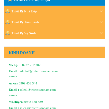
Xô Đá Và Xô Ướp Rượu
Thiết Bị Nhà Bếp
Thiết Bị Tiền Sảnh
Thiết Bị Vệ Sinh
KINH DOANH
Ms.Lộc :
0937.212.202
Email :
admin2@thietbisaonam.com
*****
0909.453.344
Ms.Nhi :
Email :
sales1@thietbisaonam.com
*****
Ms.Huyền:
0938 158 689
Email :
sales3@thietbisaonam.com