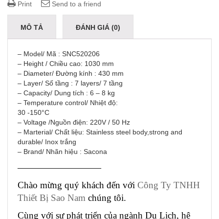
Print
Send to a friend
MÔ TẢ
ĐÁNH GIÁ (0)
– Model/ Mã : SNC520206
– Height / Chiều cao: 1030 mm
– Diameter/ Đường kính : 430 mm
– Layer/ Số tầng : 7 layers/ 7 tầng
– Capacity/ Dung tích : 6 – 8 kg
– Temperature control/ Nhiệt độ:
30 -150°C
– Voltage /Nguồn điện: 220V / 50 Hz
– Marterial/ Chất liệu: Stainless steel body,strong and
durable/ Inox trắng
– Brand/ Nhãn hiệu : Sacona
—————————
Chào mừng quý khách đến với
Công Ty TNHH
Thiết Bị Sao Nam
chúng tôi.
Cùng với sự phát triển của ngành Du Lịch, hệ