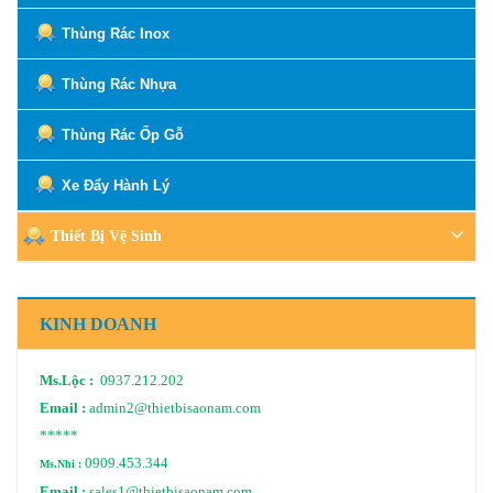
Thùng Rác Inox
Thùng Rác Nhựa
Thùng Rác Ốp Gỗ
Xe Đẩy Hành Lý
Thiết Bị Vệ Sinh
KINH DOANH
Ms.Lộc :
0937.212.202
Email :
admin2@thietbisaonam.com
*****
0909.453.344
Ms.Nhi :
Email :
sales1@thietbisaonam.com