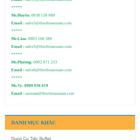
*****
Ms.Huyền:
0938 158 689
Email :
sales3@thietbisaonam.com
*****
Mr.Lâm:
0903 168 589
Email :
sales5@thietbisaonam.com
*****
Ms.Phương:
0902 671 233
Email :
sales6@thietbisaonam.com
*****
Ms.Vy:
0909 036 619
Email :
saonam@thietbisaonam.com
DANH MỤC KHÁC
Dụng Cụ Tiệc Buffet